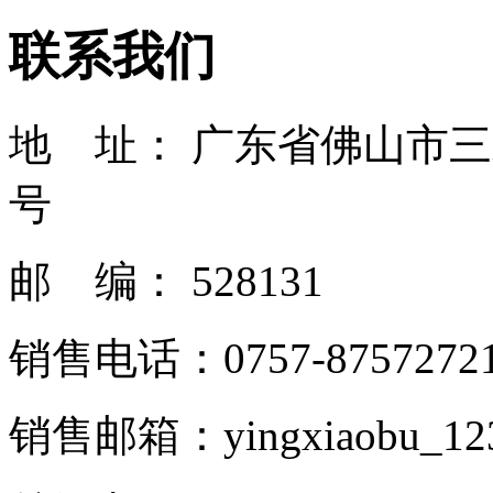
联系我们
地 址： 广东省佛山市
号
邮 编： 528131
销售电话：0757-8757272
销售邮箱：yingxiaobu_12